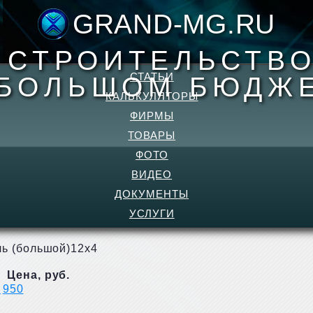
GRAND-MG.RU
- СТРОИТЕЛЬСТВО
СТАТЬИ
БОЛЬШОМ БЮДЖ
КАЛЬКУЛЯТОРЫ
ФИРМЫ
ТОВАРЫ
ФОТО
ВИДЕО
ДОКУМЕНТЫ
УСЛУГИ
ь (большой)12х4
Цена, руб.
а
950