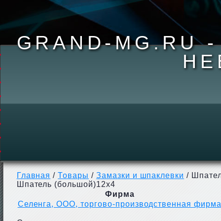
GRAND-MG.RU 
НЕ
Главная
/
Товары
/
Замазки и шпаклевки
/ Шпател
Шпатель (большой)12х4
Фирма
Селенга, ООО, торгово-производственная фирм