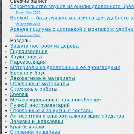
Свежие записи
Строительство срубов из оцилиндрованного брев.
21 октября 2025
Bonkod — база лучших магазинов для удобного в.
09 октября 2025
Аренда подиума с доставкой и монтажом: удобно.
06 октября 2025
Разделы
Защита построек из дерева
Гидроизоляция
Звукозащита
Пароизоляция
Материалы из древесины и ее производных
Бревна и брус
Декоративные материалы
Отделочные материалы
Столярные работы
Крепеж
Механизированные приспособления
Ручной инструментарий
Отделочные и защитные составы
Антисептики и влагоотталкивающие средства
Замазки и шпаклевки
Краски и лаки
Строения из дерева