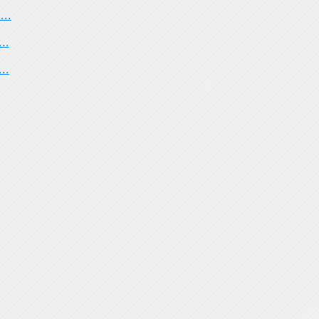
..
..
..