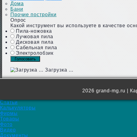
Дома
Бани
Прочие постройки
Опрос
Какой инструмент вы используете в качестве осн
Пила-ножовка
Лучковая пила
Дисковая пила
Сабельная пила
Электролобзик
Загрузка ...
2026 grand-mg.ru |
Ка
Статьи
Калькуляторы
Фирмы
Товары
Фото
Видео
Документы