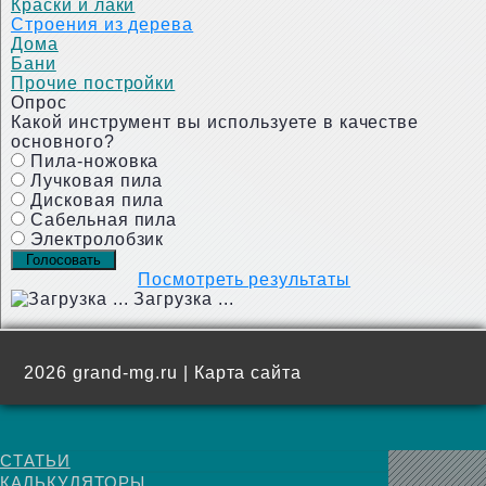
Краски и лаки
Строения из дерева
Дома
Бани
Прочие постройки
Опрос
Какой инструмент вы используете в качестве
основного?
Пила-ножовка
Лучковая пила
Дисковая пила
Сабельная пила
Электролобзик
Посмотреть результаты
Загрузка ...
2026 grand-mg.ru |
Карта сайта
СТАТЬИ
КАЛЬКУЛЯТОРЫ