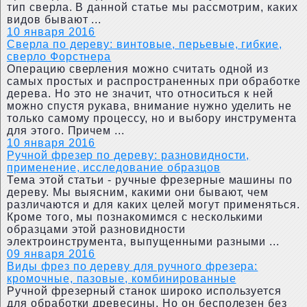
тип сверла. В данной статье мы рассмотрим, каких
видов бывают ...
10 января 2016
Сверла по дереву: винтовые, перьевые, гибкие,
сверло Форстнера
Операцию сверления можно считать одной из
самых простых и распространенных при обработке
дерева. Но это не значит, что относиться к ней
можно спустя рукава, внимание нужно уделить не
только самому процессу, но и выбору инструмента
для этого. Причем ...
10 января 2016
Ручной фрезер по дереву: разновидности,
применение, исследование образцов
Тема этой статьи - ручные фрезерные машины по
дереву. Мы выясним, какими они бывают, чем
различаются и для каких целей могут применяться.
Кроме того, мы познакомимся с несколькими
образцами этой разновидности
электроинструмента, выпущенными разными ...
09 января 2016
Виды фрез по дереву для ручного фрезера:
кромочные, пазовые, комбинированные
Ручной фрезерный станок широко используется
для обработки древесины. Но он бесполезен без