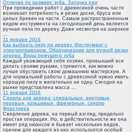
Отличия по размеру зуба. Заточка пил
При проведении работ с древесиной очень часто
возникает потребность в резке доски, бруса или
целых бревен на части. Самым распространенным
видом инструмента на сегодняшний день является
ручная пила по дереву. Даже несмотря на широкое
...
11 января 2016
Как выбрать пилу по дереву. Инструмент с
электроприводом. Оборудование для ручной резки
дерева. Виды режущего зуба
Каждый уважающий себя хозяин, привыкший все
делать своими руками, стремится, как можно
лучше обустроить свою домашнюю мастерскую. А
для нормальной работы с древесиной нужно иметь
хорошую пилу и желательно не одну. Сегодня на
рынке представлена масса ...
11 января 2016
Сверла для дерева: спиральные, винтовые,
перовые, кольцевые, фрезерные, сверло
Форстнера
Сверление дерева, на первый взгляд, предельно
простая операция. Но, в действительности же она
имеет ряд нюансов и бывает нескольких видов,
причем для каждого из них используется особый