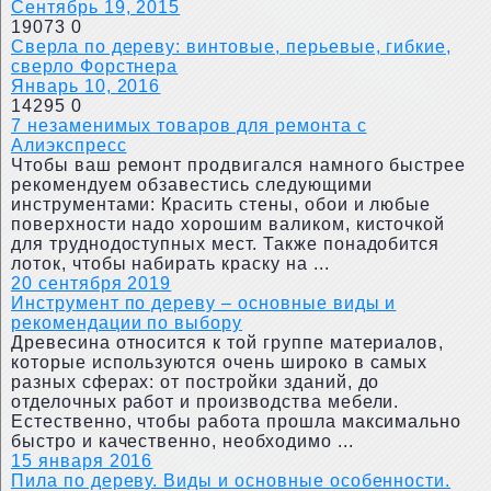
Сентябрь 19, 2015
19073
0
Сверла по дереву: винтовые, перьевые, гибкие,
сверло Форстнера
Январь 10, 2016
14295
0
7 незаменимых товаров для ремонта с
Алиэкспресс
Чтобы ваш ремонт продвигался намного быстрее
рекомендуем обзавестись следующими
инструментами: Красить стены, обои и любые
поверхности надо хорошим валиком, кисточкой
для труднодоступных мест. Также понадобится
лоток, чтобы набирать краску на ...
20 сентября 2019
Инструмент по дереву – основные виды и
рекомендации по выбору
Древесина относится к той группе материалов,
которые используются очень широко в самых
разных сферах: от постройки зданий, до
отделочных работ и производства мебели.
Естественно, чтобы работа прошла максимально
быстро и качественно, необходимо ...
15 января 2016
Пила по дереву. Виды и основные особенности.