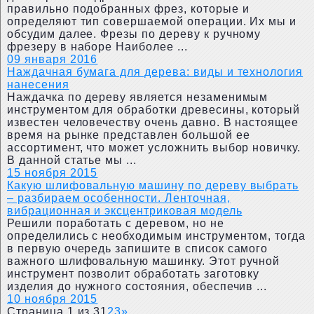
правильно подобранных фрез, которые и
определяют тип совершаемой операции. Их мы и
обсудим далее. Фрезы по дереву к ручному
фрезеру в наборе Наиболее ...
09 января 2016
Наждачная бумага для дерева: виды и технология
нанесения
Наждачка по дереву является незаменимым
инструментом для обработки древесины, который
известен человечеству очень давно. В настоящее
время на рынке представлен большой ее
ассортимент, что может усложнить выбор новичку.
В данной статье мы ...
15 ноября 2015
Какую шлифовальную машину по дереву выбрать
– разбираем особенности. Ленточная,
вибрационная и эксцентриковая модель
Решили поработать с деревом, но не
определились с необходимым инструментом, тогда
в первую очередь запишите в список самого
важного шлифовальную машинку. Этот ручной
инструмент позволит обработать заготовку
изделия до нужного состояния, обеспечив ...
10 ноября 2015
Страница 1 из 3
1
2
3
»