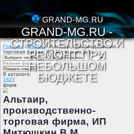
GRAND-MG.
GRAND-MG.RU -
СТРОИТЕЛЬСТВО И
Главная
/
Фирмы
/
Альтаир, производственно-
РЕМОНТ ПРИ
торговая фирма, ИП Митюшкин В.М.
НЕБОЛЬШОМ
БЮДЖЕТЕ
В каталоге:
1527
фирм
Альтаир,
производственно-
торговая фирма, ИП
Митюшкин В.М.