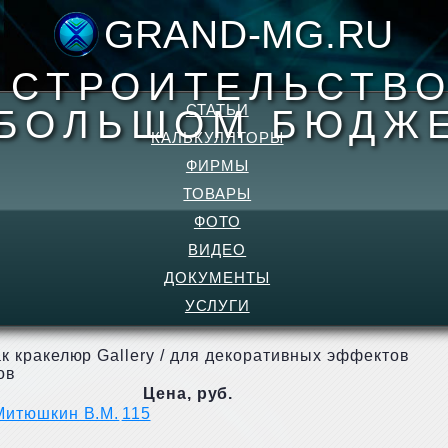
GRAND-MG.RU
- СТРОИТЕЛЬСТВО
СТАТЬИ
БОЛЬШОМ БЮДЖ
КАЛЬКУЛЯТОРЫ
ФИРМЫ
ТОВАРЫ
ФОТО
ВИДЕО
ДОКУМЕНТЫ
УСЛУГИ
ак кракелюр Gallery / для декоративных эффектов
ов
Цена, руб.
Митюшкин В.М.
115