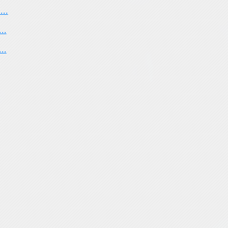
..
..
..