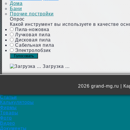
Дома
Бани
Прочие постройки
Опрос
Какой инструмент вы используете в качестве осн
Пила-ножовка
Лучковая пила
Дисковая пила
Сабельная пила
Электролобзик
Загрузка ...
2026 grand-mg.ru |
Ка
Статьи
Калькуляторы
Фирмы
Товары
Фото
Видео
Документы