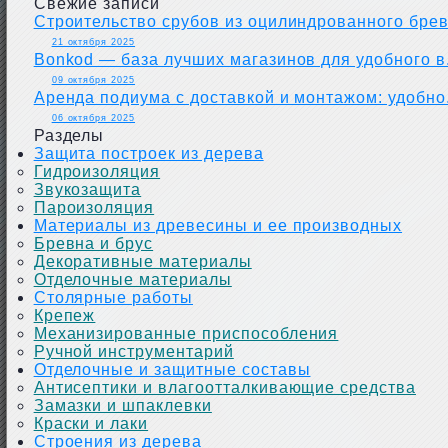
Свежие записи
Строительство срубов из оцилиндрованного брев.
21 октября 2025
Bonkod — база лучших магазинов для удобного в.
09 октября 2025
Аренда подиума с доставкой и монтажом: удобно.
06 октября 2025
Разделы
Защита построек из дерева
Гидроизоляция
Звукозащита
Пароизоляция
Материалы из древесины и ее производных
Бревна и брус
Декоративные материалы
Отделочные материалы
Столярные работы
Крепеж
Механизированные приспособления
Ручной инструментарий
Отделочные и защитные составы
Антисептики и влагоотталкивающие средства
Замазки и шпаклевки
Краски и лаки
Строения из дерева