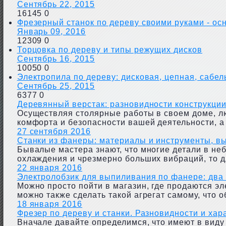
Сентябрь 22, 2015
16145
0
Фрезерный станок по дереву своими руками - о
Январь 09, 2016
12309
0
Торцовка по дереву и типы режущих дисков
Сентябрь 16, 2015
10050
0
Электропила по дереву: дисковая, цепная, сабе
Сентябрь 25, 2015
6377
0
Деревянный верстак: разновидности конструкции
Осуществляя столярные работы в своем доме, л
комфорта и безопасности вашей деятельности, а 
27 сентября 2016
Станки из фанеры: материалы и инструменты, в
Бывалые мастера знают, что многие детали в не
охлаждения и чрезмерно больших вибраций, то дл
22 января 2016
Электролобзик для выпиливания по фанере: два
Можно просто пойти в магазин, где продаются э
можно также сделать такой агрегат самому, что о
18 января 2016
Фрезер по дереву и станки. Разновидности и хар
Вначале давайте определимся, что имеют в виду