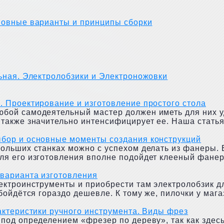
сновные варианты и принципы сборки
льная. Электролобзики и Электроножовки
. Проектирование и изготовление простого стола
юбой самодеятельный мастер должен иметь для них у
также значительно интенсифицирует ее. Наша статья
ыбор и основные моменты создания конструкций
больших станках можно с успехом делать из фанеры.
я его изготовления вполне подойдет клееный фанерн
 варианта изготовления
лектроинструменты и приобрести там электролобзик 
бойдётся гораздо дешевле. К тому же, пилочки у магаз
актеристики ручного инструмента. Виды фрез
 под определением «фрезер по дереву», так как здес