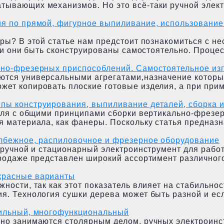
ывающих механизмов. Но это всё-таки ручной электр
я по прямой, фигурное выпиливание, использование 
ры? В этой статье нам предстоит познакомиться с н
ли они быть сконструированы самостоятельно. Процесс
ьно-фрезерных приспособлений. Самостоятельное изг
тся универсальными агрегатами,назначение которых 
ет копировать плоские готовые изделия, а при прим
пы конструирования, выпиливание деталей, сборка 
теля с общими принципами сборки вертикально-фрезер
 материала, как фанеры. Поскольку статья предназна
олбежное, распиловочное и фрезерное оборудование
 ручной и стационарный электроинструмент для рабо
родаже представлен широкий ассортимент различного 
красные варианты
ности, так как этот показатель влияет на стабильнос
. Технология сушки дерева может быть разной и если
лильный, многофункциональный
но занимаются столярным делом, ручных электроинст