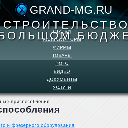
GRAND-MG.RU
- СТРОИТЕЛЬСТВО
СТАТЬИ
БОЛЬШОМ БЮДЖ
КАЛЬКУЛЯТОРЫ
ФИРМЫ
ТОВАРЫ
ФОТО
ВИДЕО
ДОКУМЕНТЫ
УСЛУГИ
ные приспособления
способления
ого и фрезерного оборудования