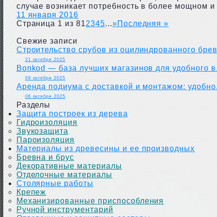
случае возникает потребность в более мощном и
11 января 2016
Страница 1 из 8
1
2
3
4
5
...
»
Последняя »
Свежие записи
Строительство срубов из оцилиндрованного брев.
21 октября 2025
Bonkod — база лучших магазинов для удобного в.
09 октября 2025
Аренда подиума с доставкой и монтажом: удобно.
06 октября 2025
Разделы
Защита построек из дерева
Гидроизоляция
Звукозащита
Пароизоляция
Материалы из древесины и ее производных
Бревна и брус
Декоративные материалы
Отделочные материалы
Столярные работы
Крепеж
Механизированные приспособления
Ручной инструментарий