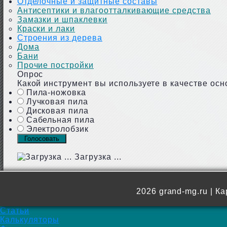
Отделочные и защитные составы
Антисептики и влагоотталкивающие средства
Замазки и шпаклевки
Краски и лаки
Строения из дерева
Дома
Бани
Прочие постройки
Опрос
Какой инструмент вы используете в качестве осн
Пила-ножовка
Лучковая пила
Дисковая пила
Сабельная пила
Электролобзик
Загрузка ...
2026 grand-mg.ru |
Ка
Статьи
Калькуляторы