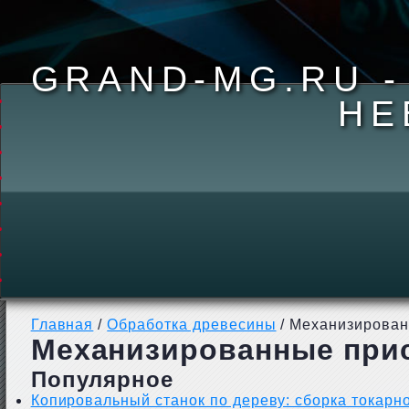
GRAND-MG.RU 
НЕ
Главная
/
Обработка древесины
/
Механизирован
Механизированные при
Популярное
Копировальный станок по дереву: сборка токарн