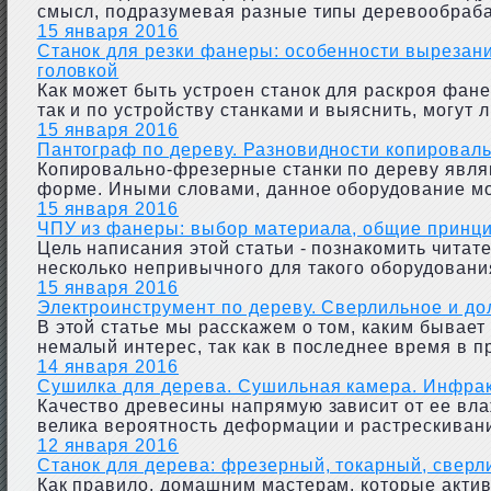
смысл, подразумевая разные типы деревообрабат
15 января 2016
Станок для резки фанеры: особенности вырезани
головкой
Как может быть устроен станок для раскроя фане
так и по устройству станками и выяснить, могут 
15 января 2016
Пантограф по дереву. Разновидности копировал
Копировально-фрезерные станки по дереву являю
форме. Иными словами, данное оборудование мож
15 января 2016
ЧПУ из фанеры: выбор материала, общие принци
Цель написания этой статьи - познакомить чита
несколько непривычного для такого оборудования
15 января 2016
Электроинструмент по дереву. Сверлильное и д
В этой статье мы расскажем о том, каким бывает
немалый интерес, так как в последнее время в п
14 января 2016
Сушилка для дерева. Сушильная камера. Инфра
Качество древесины напрямую зависит от ее влаж
велика вероятность деформации и растрескивания
12 января 2016
Станок для дерева: фрезерный, токарный, свер
Как правило, домашним мастерам, которые актив