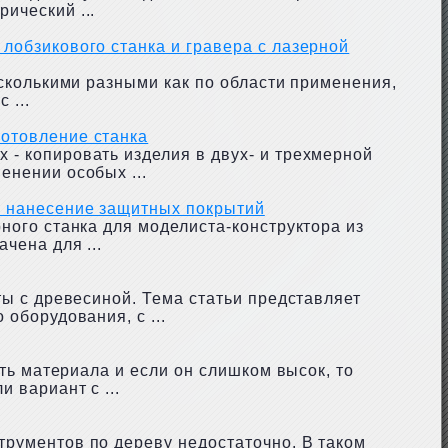
ический ...
лобзикового станка и гравера с лазерной
есколькими разными как по области применения,
 ...
отовление станка
- копировать изделия в двух- и трехмерной
енении особых ...
и нанесение защитных покрытий
ного станка для моделиста-конструктора из
чена для ...
ты с древесиной. Тема статьи представляет
оборудования, с ...
ть материала и если он слишком высок, то
 вариант с ...
рументов по дереву недостаточно. В таком